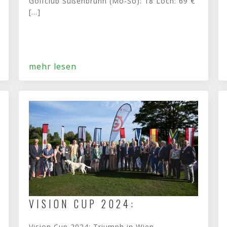
Golfclub Süßenbrunn (Mo-So): 18 Loch: 69 €
[...]
mehr lesen
VISION CUP 2024:
Vision Cup 2024: Triumph in Wien