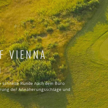
F VIENNA
)
e schnelle Runde nach dem Büro
erung der Annäherungsschläge und