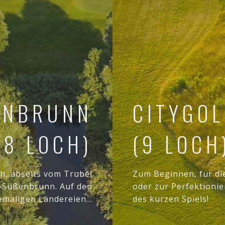
ENBRUNN
CITYGOL
18 LOCH)
(9 LOCH
h, abseits vom Trubel
Zum Beginnen, für di
n-Süßenbrunn. Auf den
oder zur Perfektioni
emaligen Ländereien...
des kurzen Spiels!